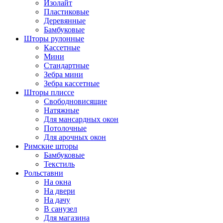
Изолайт
Пластиковые
Деревянные
Бамбуковые
Шторы рулонные
Кассетные
Мини
Cтандартные
Зебра мини
Зебра кассетные
Шторы плиссе
Свободновисящие
Натяжные
Для мансардных окон
Потолочные
Для арочных окон
Римские шторы
Бамбуковые
Текстиль
Рольставни
На окна
На двери
На дачу
В санузел
Для магазина